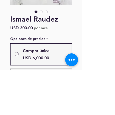
Ismael Raudez
Precio
USD 300.00
por mes
Opciones de precios
*
Compra única
USD 6,000.00
Teacher Sponsorship
USD 300.00
cada mes
durante 12 meses
Agregar al carrito