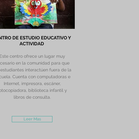
NTRO DE ESTUDIO EDUCATIVO Y
ACTIVIDAD
Este centro ofrece un lugar muy
cesario en la comunidad para que
 estudiantes interactúen fuera de la
cuela. Cuenta con computadoras e
Internet, impresora, escáner,
otocopiadora, biblioteca infantil y
libros de consulta.
Leer Mas