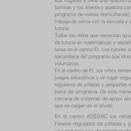
sus hogares y tiene una relación c
familias y los alienta y asesora c
programa de visitas domiciliarias)
trabaja de cerca con la escuela y 
tutoría.
Todos los niños que necesitan ayu
de tutoría en matemáticas y españ
tarea en el centro EI. Los tutores 
secundaria del programa que ofr
voluntarios.
En el centro de EI, los niños tiene
juegos educativos y un lugar segur
regulares de piñatas y pequeñas 
parte del programa. De esta mane
cercana de sistemas de apoyo alre
que se caigan en el olvido.
En el centro ADEINIC los niños
Fiestas regulares de piñatas y
una red cercana de sistemas de 