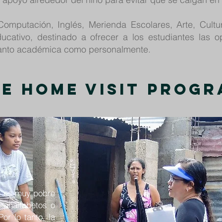
omputación, Inglés, Merienda Escolares, Arte, Cultu
ucativo, destinado a ofrecer a los estudiantes las 
tanto académica como personalmente.
e Home Visit Prog
s es muy pobre
 analfabetos o
or lo tanto, la