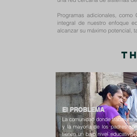
Programas adicionales, como C
integral de nuestro enfoque ed
alcanzar su máximo potencial, 
Th
El PROBLEMA
La comunidad donde trabajamo
y la mayoría de los padres son
tienen un bajo nivel educativo. P