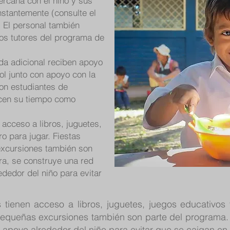
ercana con el niño y sus
onstantemente (consulte el
. El personal también
los tutores del programa de
da adicional reciben apoyo
ol junto con apoyo con la
son estudiantes de
ecen su tiempo como
n acceso a libros, juguetes,
o para jugar. Fiestas
excursiones también son
ra, se construye una red
dedor del niño para evitar
 tienen acceso a libros, juguetes, juegos educativos 
 pequeñas excursiones también son parte del programa.
apoyo alrededor del niño para evitar que se caigan en e