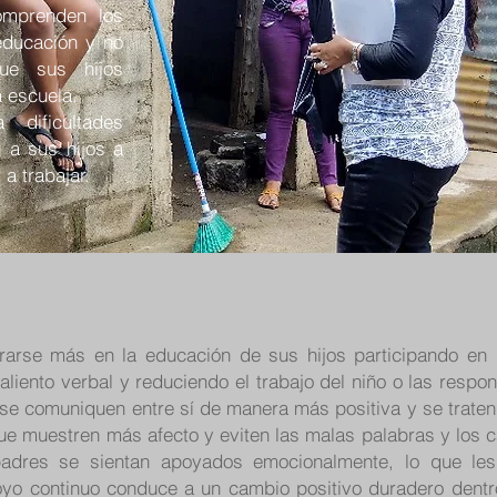
omprenden los
 educación y no
ue sus hijos
 escuela.
ificultades
 a sus hijos a
a trabajar.
crarse más en la educación de sus hijos participando en
aliento verbal y reduciendo el trabajo del niño o las resp
 se comuniquen entre sí de manera más positiva y se trate
ue muestren más afecto y eviten las malas palabras y los c
adres se sientan apoyados emocionalmente, lo que les
yo continuo conduce a un cambio positivo duradero dentro 