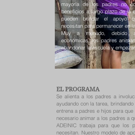
mayoría de los padres no c
beneficios a largo plazo de la
pueden brindar el apoyo q
necesitan para permanecer en la
Muy a menudo, debido a d
económicas, los padres animan
abandonar la escuela y empezar 
EL PROGRAMA
Se alienta a los padres a involu
ayudando con la tarea, brindando 
entrena a padres e hijos para que
necesario animar a los padres a q
ADEINIC trabaja para que los p
necesitan. Nuestro modelo de apo