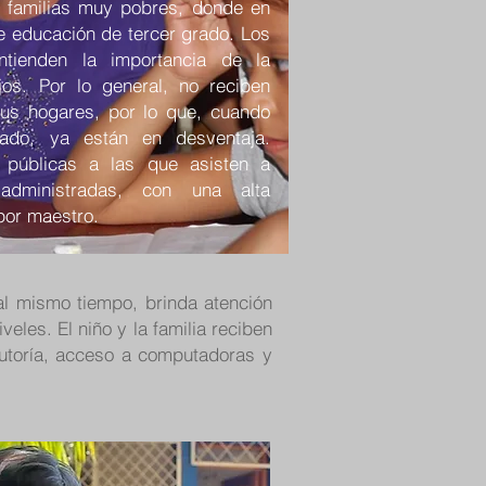
 familias muy pobres, donde en
e educación de tercer grado. Los
tienden la importancia de la
os. Por lo general, no reciben
 sus hogares, por lo que, cuando
rado, ya están en desventaja.
 públicas a las que asisten a
dministradas, con una alta
por maestro.
al mismo tiempo, brinda atención
veles. El niño y la familia reciben
tutoría, acceso a computadoras y