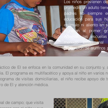
Los niños provienen de
promedio un adulto tien
padres no siempre en
educación para sus hij
estímulo ni aliento en
ingresan al primer g
Además, las escuelas
menudo están mal a
proporción de alumnos 
áctico de EI se enfoca en la comunidad en su conjunto y, 
ia. El programa es multifacético y apoya al niño en varios ni
ograma de visitas domiciliarias, el niño recibe apoyo de 
tro de EI y atención médica.
nal de campo; que visita