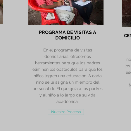
PROGRAMA DE VISITAS A
CE
DOMICILIO
En el programa de visitas
domiciliarias, ofrecemos
ne
herramientas para que los padres
los
eliminen los obstáculos para que los
es
niños logren una educación. A cada
niño se le asigna un miembro del
f
personal de EI que guía a los padres
y al niño a lo largo de su vida
académica.
Nuestro Proceso