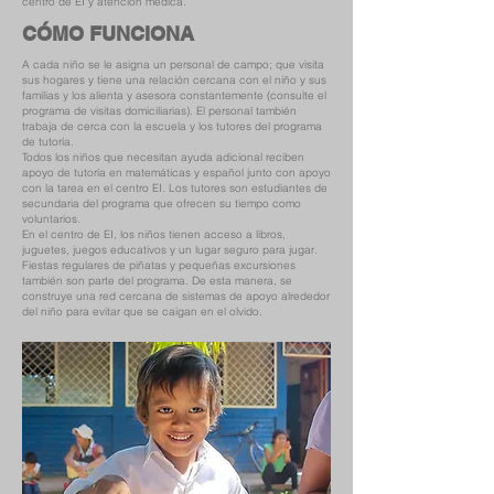
centro de EI y atención médica.
CÓMO FUNCIONA
A cada niño se le asigna un personal de campo; que visita
sus hogares y tiene una relación cercana con el niño y sus
familias y los alienta y asesora constantemente (consulte el
programa de visitas domiciliarias). El personal también
trabaja de cerca con la escuela y los tutores del programa
de tutoría.
Todos los niños que necesitan ayuda adicional reciben
apoyo de tutoría en matemáticas y español junto con apoyo
con la tarea en el centro EI. Los tutores son estudiantes de
secundaria del programa que ofrecen su tiempo como
voluntarios.
En el centro de EI, los niños tienen acceso a libros,
juguetes, juegos educativos y un lugar seguro para jugar.
Fiestas regulares de piñatas y pequeñas excursiones
también son parte del programa. De esta manera, se
construye una red cercana de sistemas de apoyo alrededor
del niño para evitar que se caigan en el olvido.