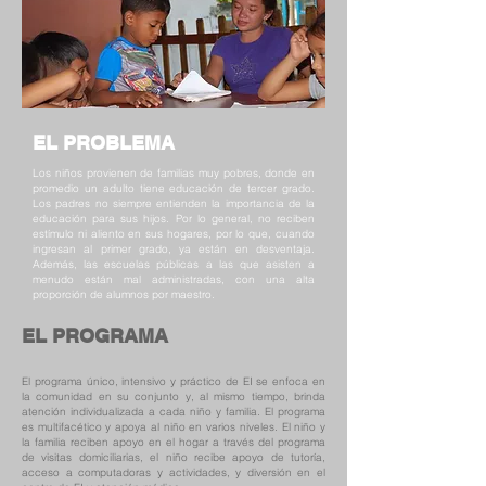
EL PROBLEMA
Los niños provienen de familias muy pobres, donde en
promedio un adulto tiene educación de tercer grado.
Los padres no siempre entienden la importancia de la
educación para sus hijos. Por lo general, no reciben
estímulo ni aliento en sus hogares, por lo que, cuando
ingresan al primer grado, ya están en desventaja.
Además, las escuelas públicas a las que asisten a
menudo están mal administradas, con una alta
proporción de alumnos por maestro.
EL PROGRAMA
El programa único, intensivo y práctico de EI se enfoca en
la comunidad en su conjunto y, al mismo tiempo, brinda
atención individualizada a cada niño y familia. El programa
es multifacético y apoya al niño en varios niveles. El niño y
la familia reciben apoyo en el hogar a través del programa
de visitas domiciliarias, el niño recibe apoyo de tutoría,
acceso a computadoras y actividades, y diversión en el