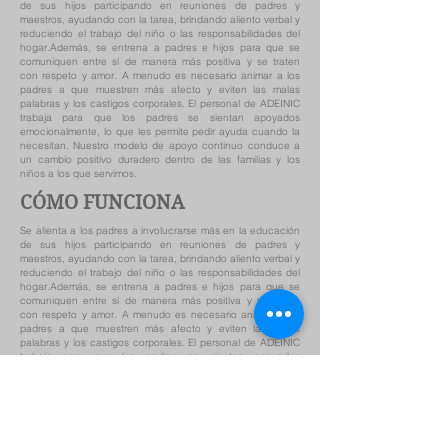
de sus hijos participando en reuniones de padres y
maestros, ayudando con la tarea, brindando aliento verbal y
reduciendo el trabajo del niño o las responsabilidades del
hogar.Además, se entrena a padres e hijos para que se
comuniquen entre sí de manera más positiva y se traten
con respeto y amor. A menudo es necesario animar a los
padres a que muestren más afecto y eviten las malas
palabras y los castigos corporales. El personal de ADEINIC
trabaja para que los padres se sientan apoyados
emocionalmente, lo que les permite pedir ayuda cuando la
necesitan. Nuestro modelo de apoyo continuo conduce a
un cambio positivo duradero dentro de las familias y los
niños a los que servimos.
CÓMO FUNCIONA
Se alienta a los padres a involucrarse más en la educación
de sus hijos participando en reuniones de padres y
maestros, ayudando con la tarea, brindando aliento verbal y
reduciendo el trabajo del niño o las responsabilidades del
hogar.Además, se entrena a padres e hijos para que se
comuniquen entre sí de manera más positiva y se traten
con respeto y amor. A menudo es necesario animar a los
padres a que muestren más afecto y eviten las malas
palabras y los castigos corporales. El personal de ADEINIC
trabaja para que los padres se sientan apoyados
emocionalmente, lo que les permite pedir ayuda cuando la
necesitan. Nuestro modelo de apoyo continuo conduce a
un cambio positivo duradero dentro de las familias y los
niños a los que servimos.