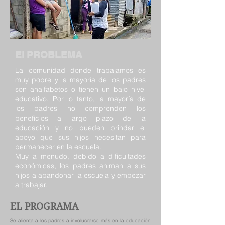
El PROBLEMA
La comunidad donde trabajamos es
muy pobre y la mayoría de los padres
son analfabetos o tienen un bajo nivel
educativo. Por lo tanto, la mayoría de
los padres no comprenden los
beneficios a largo plazo de la
educación y no pueden brindar el
apoyo que sus hijos necesitan para
permanecer en la escuela.
Muy a menudo, debido a dificultades
económicas, los padres animan a sus
hijos a abandonar la escuela y empezar
a trabajar.
EL PROGRAMA
Se alienta a los padres a involucrarse más en la educación